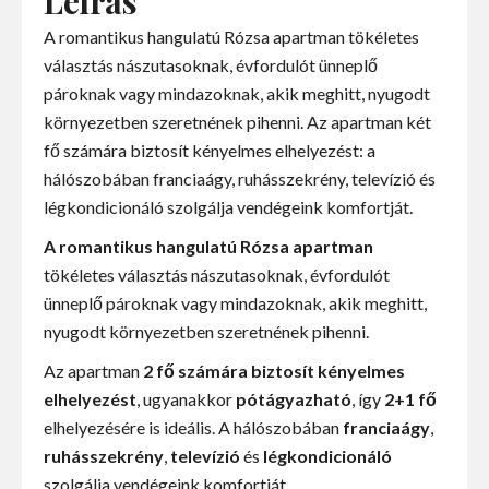
Leírás
A romantikus hangulatú Rózsa apartman tökéletes
választás nászutasoknak, évfordulót ünneplő
pároknak vagy mindazoknak, akik meghitt, nyugodt
környezetben szeretnének pihenni. Az apartman két
fő számára biztosít kényelmes elhelyezést: a
hálószobában franciaágy, ruhásszekrény, televízió és
légkondicionáló szolgálja vendégeink komfortját.
A romantikus hangulatú Rózsa apartman
tökéletes választás nászutasoknak, évfordulót
ünneplő pároknak vagy mindazoknak, akik meghitt,
nyugodt környezetben szeretnének pihenni.
Az apartman
2 fő számára biztosít kényelmes
elhelyezést
, ugyanakkor
pótágyazható
, így
2+1 fő
elhelyezésére is ideális. A hálószobában
franciaágy
,
ruhásszekrény
,
televízió
és
légkondicionáló
szolgálja vendégeink komfortját.