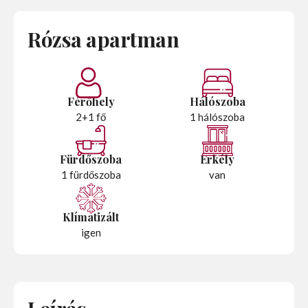
Rózsa apartman
Férőhely
Hálószoba
2+1 fő
1 hálószoba
Fürdőszoba
Erkély
1 fürdőszoba
van
Klímatizált
igen