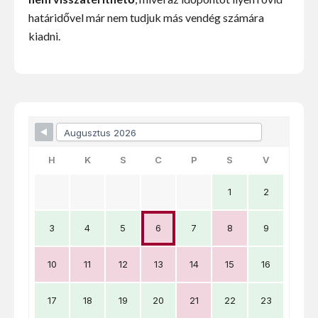
határidővel már nem tudjuk más vendég számára
kiadni.
Skip Booking Form
H
K
S
C
P
S
V
1
2
3
4
5
6
7
8
9
10
11
12
13
14
15
16
17
18
19
20
21
22
23