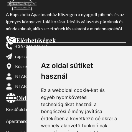
A Rapszódia Apartmanház Kőszegen a nyugodt pihenés és az
igényes környezet találkozása. Ideális választás pároknak és
mindazoknak, akik szeretnének kiszakadni a mindennapokból.
Elérhetőségek
+36706234553
rapszodia.apartman@gmail.com
Az oldal sütiket
Kőszeg, Liszt Ferenc u. 20, 9730
használ
NTAK: MA21005926
NTAK: MA24094738
Ez a weboldal cookie-kat és
Oldalak
egyéb nyomkövetési
technológiákat használ a
Kezdőoldal
böngészési élmény javítása
érdekében a következő célokra:
a
Apartmanok
webhely alapvető funkcióinak