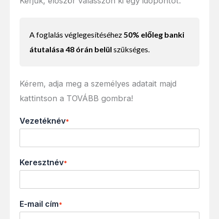
Kérjük, először válasszon ki egy időpontot.
A foglalás véglegesítéséhez
50% előleg banki
átutalása 48 órán belül
szükséges.
Kérem, adja meg a személyes adatait majd
kattintson a TOVÁBB gombra!
Vezetéknév
*
Keresztnév
*
E-mail cím
*