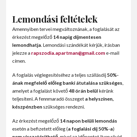
Lemondási feltételek
Amennyiben tervei megváltoznának, a foglalását az
érkezést megelőző
14 napig díjmentesen
lemondhatja
. Lemondási szándékát kérjük, írásban
jelezze a
rapszodia.apartman@gmail.com
e-mail
címen.
A foglalás véglegesítéséhez a teljes szállásdíj
50%-
ának megfelelő előleg banki átutalása szükséges
,
amelyet a foglalást követő
48 órán belül
kérünk
teljesíteni. A fennmaradó összeget
a helyszínen,
készpénzben
szükséges rendezni.
Az érkezést megelőző
14 napon belüli lemondás
esetén a befizetett előleg (
a foglalási díj 50%-a
)
nem visszatéríthető
, mivel az időpontot ilyen rövid